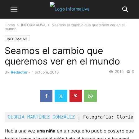
Home
INFORMAUVA
Seamos el cambio que queremos ver en el
mundo
INFORMAUVA
Seamos el cambio que
queremos ver en el mundo
2019
0
By
Redactor
-
1 octubre, 2018
GLORIA MARTÍNEZ GONZÁLEZ
 | Fotografía: Gloria M
Había una vez
una niña
en un pequeño pueblo costero que
trajo el caos y la revolución bajo el brazo; era un tsunami