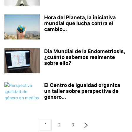
Hora del Planeta, la iniciativa
mundial que lucha contra el
cambio...
Día Mundial de la Endometriosis,
¿cuánto sabemos realmente
sobre ello?
El Centro de Igualdad organiza
un taller sobre perspectiva de
género...
1
2
3