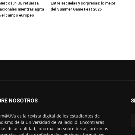
Mercosur-UE refuerza
Entre secuelas y sorpresas: lo mejor
nacionales mientras agita
del Summer Game Fest 2026
n el campo europeo
BRE NOSOTROS
S
rm@UVa es la revista digital de los estudiantes de
odismo de la Universidad de Valladolid. Encontrarás
cias de actualidad, información sobre becas, próximas
erencias, salidas profesionales, opciones formativas,