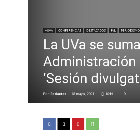
+UVA
CONFERENCIAS
DESTACADOS
FyL
PERIODISMO
La UVa se suma
Administración 
‘Sesión divulgat
Por
Redactor
-
18 mayo, 2021
1044
0