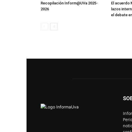
Recopilación Inform@UVa 2025-
El acuerdo 
2026
lazos inter
el debate e
SO
Info
Peri
noti
conf