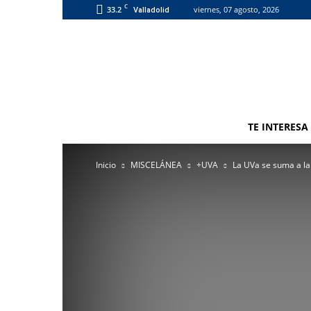
C
33.2
viernes, 07 agosto, 2026
Valladolid
TE INTERESA
Inicio
MISCELÁNEA
+UVA
La UVa se suma a la