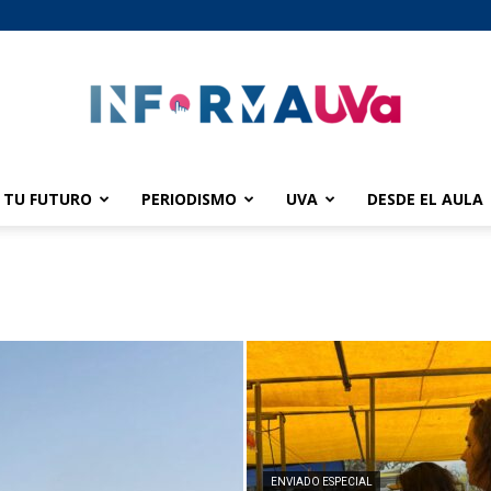
TU FUTURO
PERIODISMO
UVA
DESDE EL AULA
informaUVA
ENVIADO ESPECIAL