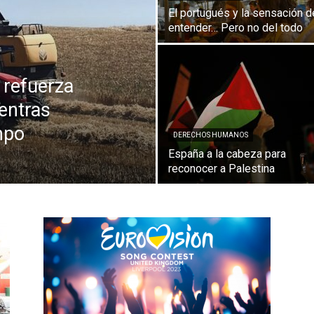
El portugués y la sensación d
entender… Pero no del todo
 refuerza
entras
mpo
DERECHOS HUMANOS
España a la cabeza para
reconocer a Palestina