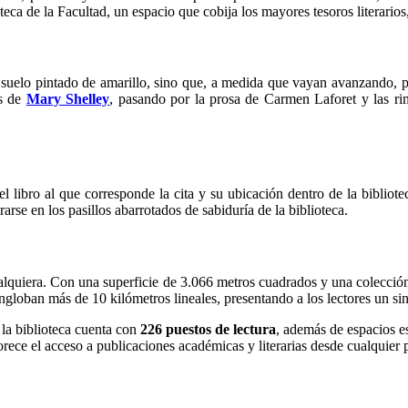
oteca de la Facultad, un espacio que cobija los mayores tesoros literarios
suelo pintado de amarillo, sino que, a medida que vayan avanzando, pod
os de
Mary Shelley
, pasando por la prosa de Carmen Laforet y las r
el libro al que corresponde la cita y su ubicación dentro de la biblio
rarse en los pasillos abarrotados de sabiduría de la biblioteca.
ualquiera. Con una superficie de 3.066 metros cuadrados y una colecció
ngloban más de 10 kilómetros lineales, presentando a los lectores un sin
 la biblioteca cuenta con
226 puestos de lectura
, además de espacios es
orece el acceso a publicaciones académicas y literarias desde cualquier