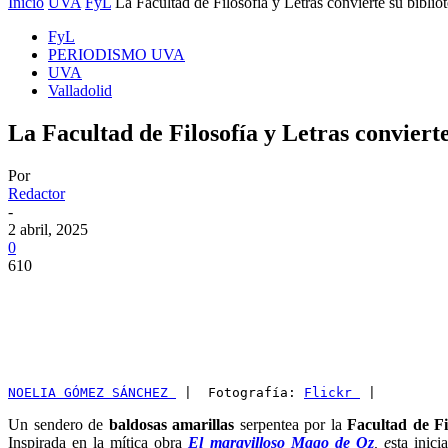
Inicio
UVA
FyL
La Facultad de Filosofía y Letras convierte su bibliot
FyL
PERIODISMO UVA
UVA
Valladolid
La Facultad de Filosofía y Letras conviert
Por
Redactor
-
2 abril, 2025
0
610
NOELIA GÓMEZ SÁNCHEZ 
 |  Fotografía: 
Flickr 
 |
Un sendero de
baldosas amarillas
serpentea por la
Facultad de Fi
Inspirada en la mítica obra
El maravilloso Mago de Oz
, e
sta inic