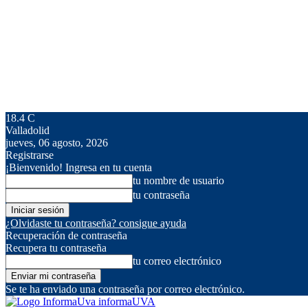
18.4
C
Valladolid
jueves, 06 agosto, 2026
Registrarse
¡Bienvenido! Ingresa en tu cuenta
tu nombre de usuario
tu contraseña
¿Olvidaste tu contraseña? consigue ayuda
Recuperación de contraseña
Recupera tu contraseña
tu correo electrónico
Se te ha enviado una contraseña por correo electrónico.
informaUVA