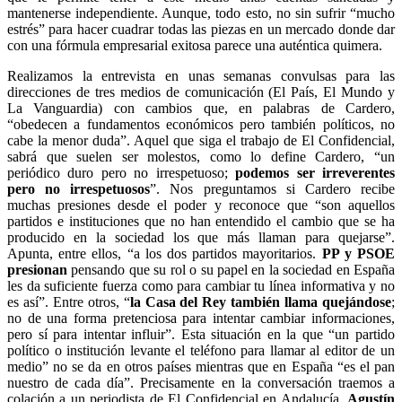
mantenerse independiente. Aunque, todo esto, no sin sufrir “mucho
estrés” para hacer cuadrar todas las piezas en un mercado donde dar
con una fórmula empresarial exitosa parece una auténtica quimera.
Realizamos la entrevista en unas semanas convulsas para las
direcciones de tres medios de comunicación (El País, El Mundo y
La Vanguardia) con cambios que, en palabras de Cardero,
“obedecen a fundamentos económicos pero también políticos, no
cabe la menor duda”. Aquel que siga el trabajo de El Confidencial,
sabrá que suelen ser molestos, como lo define Cardero, “un
periódico duro pero no irrespetuoso;
podemos ser irreverentes
pero no irrespetuosos
”. Nos preguntamos si Cardero recibe
muchas presiones desde el poder y reconoce que “son aquellos
partidos e instituciones que no han entendido el cambio que se ha
producido en la sociedad los que más llaman para quejarse”.
Apunta, entre ellos, “a los dos partidos mayoritarios.
PP y PSOE
presionan
pensando que su rol o su papel en la sociedad en España
les da suficiente fuerza como para cambiar tu línea informativa y no
es así”. Entre otros, “
la Casa del Rey también llama quejándose
;
no de una forma pretenciosa para intentar cambiar informaciones,
pero sí para intentar influir”. Esta situación en la que “un partido
político o institución levante el teléfono para llamar al editor de un
medio” no se da en otros países mientras que en España “es el pan
nuestro de cada día”. Precisamente en la conversación traemos a
colación a un periodista de El Confidencial en Andalucía,
Agustín