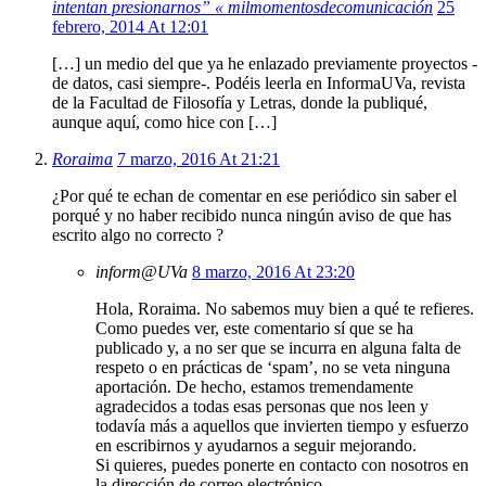
intentan presionarnos” « milmomentosdecomunicación
25
febrero, 2014 At 12:01
[…] un medio del que ya he enlazado previamente proyectos -
de datos, casi siempre-. Podéis leerla en InformaUVa, revista
de la Facultad de Filosofía y Letras, donde la publiqué,
aunque aquí, como hice con […]
Roraima
7 marzo, 2016 At 21:21
¿Por qué te echan de comentar en ese periódico sin saber el
porqué y no haber recibido nunca ningún aviso de que has
escrito algo no correcto ?
inform@UVa
8 marzo, 2016 At 23:20
Hola, Roraima. No sabemos muy bien a qué te refieres.
Como puedes ver, este comentario sí que se ha
publicado y, a no ser que se incurra en alguna falta de
respeto o en prácticas de ‘spam’, no se veta ninguna
aportación. De hecho, estamos tremendamente
agradecidos a todas esas personas que nos leen y
todavía más a aquellos que invierten tiempo y esfuerzo
en escribirnos y ayudarnos a seguir mejorando.
Si quieres, puedes ponerte en contacto con nosotros en
la dirección de correo electrónico