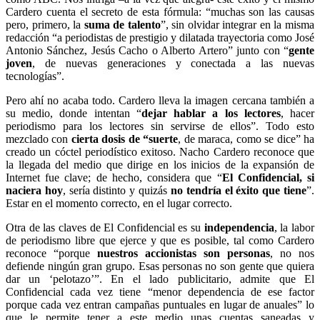
Cardero cuenta el secreto de esta fórmula: “muchas son las causas
pero, primero, la
suma de talento
”, sin olvidar integrar en la misma
redacción “a periodistas de prestigio y dilatada trayectoria como José
Antonio Sánchez, Jesús Cacho o Alberto Artero” junto con “
gente
joven
, de nuevas generaciones y conectada a las nuevas
tecnologías”.
Pero ahí no acaba todo. Cardero lleva la imagen cercana también a
su medio, donde intentan “
dejar hablar a los lectores
, hacer
periodismo para los lectores sin servirse de ellos”. Todo esto
mezclado con
cierta dosis de “suerte
, de maraca, como se dice” ha
creado un cóctel periodístico exitoso. Nacho Cardero reconoce que
la llegada del medio que dirige en los inicios de la expansión de
Internet fue clave; de hecho, considera que “
El Confidencial, si
naciera hoy
, sería distinto y quizás
no tendría el éxito que tiene
”.
Estar en el momento correcto, en el lugar correcto.
Otra de las claves de El Confidencial es su
independencia
, la labor
de periodismo libre que ejerce y que es posible, tal como Cardero
reconoce “porque
nuestros accionistas son personas
, no nos
defiende ningún gran grupo. Esas personas no son gente que quiera
dar un ‘pelotazo’”. En el lado publicitario, admite que El
Confidencial cada vez tiene “menor dependencia de ese factor
porque cada vez entran campañas puntuales en lugar de anuales” lo
que le permite tener a este medio unas cuentas saneadas y