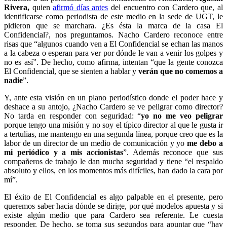
Rivera,
quien
afirmó días antes
del encuentro con Cardero que, al
identificarse como periodista de este medio en la sede de UGT, le
pidieron que se marchara. ¿Es ésta la marca de la casa El
Confidencial?, nos preguntamos. Nacho Cardero reconoce entre
risas que “algunos cuando ven a El Confidencial se echan las manos
a la cabeza o esperan para ver por dónde le van a venir los golpes y
no es así”. De hecho, como afirma, intentan “que la gente conozca
El Confidencial, que se sienten a hablar y
verán que no comemos a
nadie
”.
Y, ante esta visión en un plano periodístico donde el poder hace y
deshace a su antojo, ¿Nacho Cardero se ve peligrar como director?
No tarda en responder con seguridad: “
yo no me veo peligrar
porque tengo una misión y no soy el típico director al que le gusta ir
a tertulias, me mantengo en una segunda línea, porque creo que es la
labor de un director de un medio de comunicación y yo
me debo a
mi periódico y a mis accionistas
”. Además reconoce que sus
compañeros de trabajo le dan mucha seguridad y tiene “el respaldo
absoluto y ellos, en los momentos más difíciles, han dado la cara por
mí”.
El éxito de El Confidencial es algo palpable en el presente, pero
queremos saber hacia dónde se dirige, por qué modelos apuesta y si
existe algún medio que para Cardero sea referente. Le cuesta
responder. De hecho, se toma sus segundos para apuntar que “hay