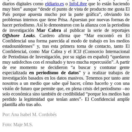
diarios digitales como
eldiario.es
o
InfoLibre
que lo están haciendo
muy bien” aunque “desde el punto de vista de producto me gusta El
País porque apuesta mucho por la parte gráfica”, obviando los
problemas internos que tiene Prisa. Apuestan por nuevas formas de
hacer periodismo. Así lo demostraron con la alianza con la periodista
de investigación
Mar Cabra
al publicar la serie de reportajes
Offshore Leaks
.
Cardero afirma que “Mar encontró en El
Confidencial una forma parecida al modo de trabajo en los medios
estadounidenses” y, tras esta primera toma de contacto, tanto El
Confidencial, como Mar Cabra y el ICIJ (Consorcio Internacional
de Periodistas de Investigación, por su siglas en español) “quedaron
muy satisfechos con el resultado y tuvo mucha repercusión”. A partir
de ese momento se decidieron “a buscar y contratar gente
especializada
en periodismo de datos
” y a realizar trabajos de
investigación basados en los datos masivos. Tenemos por tanto ante
nosotros a un medio que sabe qué hacer, cómo hacerlo y con una
visión de futuro que permite que, en plena crisis del periodismo –no
solo económica sino también de credibilidad “porque los medios han
perdido la legitimidad que tenían antes”- El Confidencial amplíe
plantilla año tras año.
Por: Ana Isabel M. Cordobés
Foto: Maje M.S.