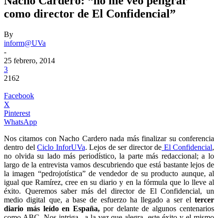
Nacho Cardero: “no me veo peligrar
como director de El Confidencial”
By
inform@UVa
-
25 febrero, 2014
3
2162
Facebook
X
Pinterest
WhatsApp
Nos citamos con Nacho Cardero nada más finalizar su conferencia
dentro del
Ciclo InforUVa
. Lejos de ser director de
El Confidencial
,
no olvida su lado más periodístico, la parte más redaccional; a lo
largo de la entrevista vamos descubriendo que está bastante lejos de
la imagen “pedrojotística” de vendedor de su producto aunque, al
igual que Ramírez, cree en su diario y en la fórmula que lo lleve al
éxito. Queremos saber más del director de El Confidencial, un
medio digital que, a base de esfuerzo ha llegado a ser el
tercer
diario más leído en España,
por delante de algunos centenarios
como ABC. Nos intriga –a la vez que alegra- este éxito y el mismo