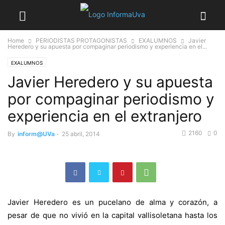
Home
PERIODISTAS PROTAGONISTAS
EXALUMNOS
Javier
Heredero y su apuesta por compaginar periodismo y experiencia en el...
EXALUMNOS
Javier Heredero y su apuesta
por compaginar periodismo y
experiencia en el extranjero
2160
0
By
inform@UVa
-
25 abril, 2014
Javier Heredero es un pucelano de alma y corazón, a
pesar de que no vivió en la capital vallisoletana hasta los