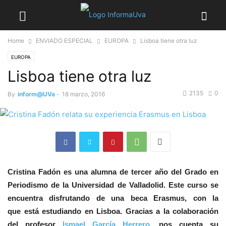
Home
ENVIADO ESPECIAL
EUROPA
Lisboa tiene otra luz
EUROPA
Lisboa tiene otra luz
2135
0
By
inform@UVa
-
18 marzo, 2016
Cristina Fadón es una alumna de tercer año del Grado en
Periodismo de la Universidad de Valladolid. Este curso se
encuentra disfrutando de una beca Erasmus, con la
que está estudiando en Lisboa. Gracias a la colaboración
del profesor
Ismael García Herrero
, nos cuenta su