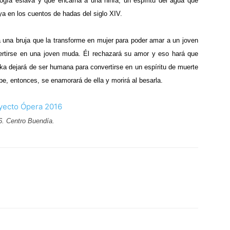
logía eslava y que encarna a una ninfa, un espíritu del agua que
ya en los cuentos de hadas del siglo XIV.
 a una bruja que la transforme en mujer para poder amar a un joven
vertirse en una joven muda. Él rechazará su amor y eso hará que
ka dejará de ser humana para convertirse en un espíritu de muerte
ipe, entonces, se enamorará de ella y morirá al besarla.
6. Centro Buendía.