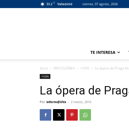
C
33.2
viernes, 07 agosto, 2026
Valladolid
TE INTERESA
Inicio
MISCELÁNEA
+UVA
La ópera de Praga lle
+UVA
La ópera de Praga
Por
inform@UVa
-
2 marzo, 2016