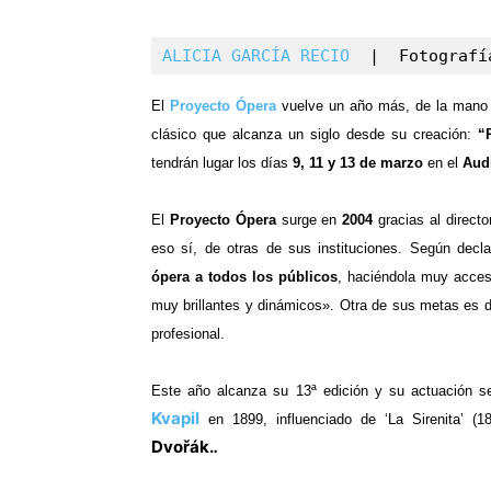
ALICIA GARCÍA RECIO
  |  Fotografí
El
Proyecto Ópera
vuelve un año más, de la mano
clásico que alcanza un siglo desde su creación:
“
tendrán lugar los días
9, 11 y 13 de marzo
en el
Audi
El
Proyecto Ópera
surge en
2004
gracias al direct
eso sí, de otras de sus instituciones. Según decl
ópera a todos los públicos
, haciéndola muy acces
muy brillantes y dinámicos».
Otr
a de sus metas
es d
profesional.
Este año alcanza su 13ª edición y su actuación se
Kvapil
en 1899, influenciado de ‘La Sirenita’ (
Dvořák.
.