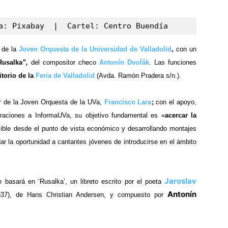
a: Pixabay  |  Cartel: Centro Buendía 
 de la
Joven Orquesta de la Universidad de Valladolid
,
con un
Rusalka
”,
del compositor checo
Antonín Dvořák
. Las funciones
torio de la
Feria de Valladolid
(Avda. Ramón Pradera s/n.).
or de la Joven Orquesta de la UVa,
Francisco Lara
;
con el apoyo,
araciones a InformaUVa, su objetivo fundamental es «
acercar la
ible desde el punto de vista económico y desarrollando montajes
ar la oportunidad a cantantes jóvenes
de
introducirse en el ámbito
Jaroslav
 basará en ‘Rusalka’, un libreto escrito por el poeta
Antonín
1837), de Hans Christian Andersen, y compuesto por