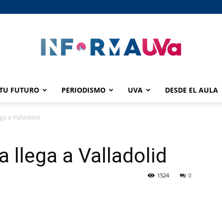
TU FUTURO
PERIODISMO
UVA
DESDE EL AULA
informaUVA
ga a Valladolid
 llega a Valladolid
1524
0