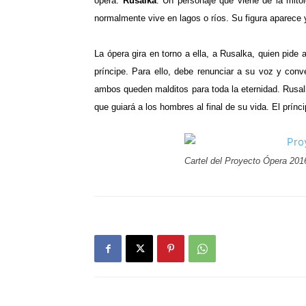
ópera:
Rusalka
. Un personaje que viene de la mito
normalmente vive en lagos o ríos. Su figura aparece 
La ópera gira en torno a ella, a Rusalka, quien pide
príncipe. Para ello, debe renunciar a su voz y con
ambos queden malditos para toda la eternidad. Rusal
que guiará a los hombres al final de su vida. El prínc
Cartel del Proyecto Ópera 201